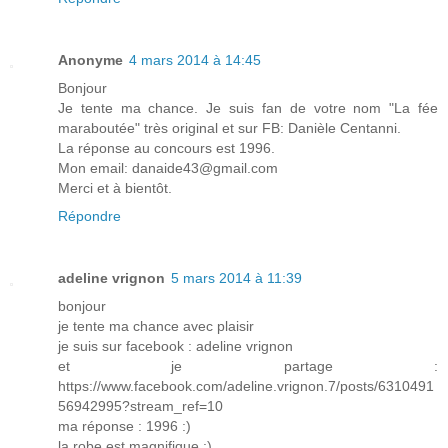
Anonyme
4 mars 2014 à 14:45
Bonjour
Je tente ma chance. Je suis fan de votre nom "La fée
maraboutée" très original et sur FB: Danièle Centanni.
La réponse au concours est 1996.
Mon email: danaide43@gmail.com
Merci et à bientôt.
Répondre
adeline vrignon
5 mars 2014 à 11:39
bonjour
je tente ma chance avec plaisir
je suis sur facebook : adeline vrignon
et je partage :
https://www.facebook.com/adeline.vrignon.7/posts/6310491
56942995?stream_ref=10
ma réponse : 1996 :)
la robe est magnifique :)