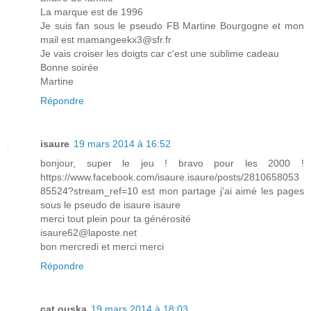
La marque est de 1996
Je suis fan sous le pseudo FB Martine Bourgogne et mon
mail est mamangeekx3@sfr.fr
Je vais croiser les doigts car c'est une sublime cadeau
Bonne soirée
Martine
Répondre
isaure
19 mars 2014 à 16:52
bonjour, super le jeu ! bravo pour les 2000 !
https://www.facebook.com/isaure.isaure/posts/2810658053
85524?stream_ref=10 est mon partage j'ai aimé les pages
sous le pseudo de isaure isaure
merci tout plein pour ta générosité
isaure62@laposte.net
bon mercredi et merci merci
Répondre
cat ouska
19 mars 2014 à 18:03