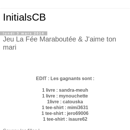
InitialsCB
lundi 3 mars 2014
Jeu La Fée Maraboutée & J'aime ton
mari
EDIT : Les gagnants sont :
1 livre : sandra-meuh
1 livre : mynouchette
1livre : catouska
1 tee-shirt : mimi3631
1 tee-shirt : jero69006
1 tee-shirt : isaure62