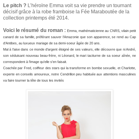
Le pitch ?
L’héroïne Emma voit sa vie prendre un tournant
décisif grâce à la robe framboise la Fée Maraboutée de la
collection printemps été 2014.
Voici le résumé du roman :
Emma, mathématicienne au CNRS, vilain petit
canard de sa famille, préférant sauver l'Amazonie que son apparence, se rend au Cap
d'Antibes, au luxueux mariage de sa demi-soeur âgée de 20 ans.
Mal à l'aise dans ce monde d'argent éloigné de ses valeurs, elle découvre que ni André,
son séduisant nouveau beau-frère, ni Léonard, le mari taciturne de sa soeur aînée, ne
correspondent à l'image qu'elle s'en faisait.
Coachée par Fred, coiffeur des stars qui la transforme en bombe sexuelle, et Charlotte,
experte en conseils amoureux, notre Cendrillon peu habituée aux attentions masculines
va faire tourner la tête de tous les invités