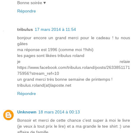
Bonne soirée ♥
Répondre
tribulus
17 mars 2014 à 11:54
bonjour encore un grand merci pour le cadeau ! tu nous
gâtes
ma réponse est 1996 (comme moi !!hihi)
les pages sont likées tribulus roland
je relaie
https://www.facebook.com/tribulus.roland/posts/2633851171
75956?stream_ref=10
un grand merci très bonne semaine de printemps !
tribulus.roland(at)laposte.net
Répondre
Unknown
18 mars 2014 à 00:13
Bonsoir et merci de cette chance c'est super à moi le livre
(je veux à tout prix le lire) et a ma grande le tee shirt :) une
affaire de famille