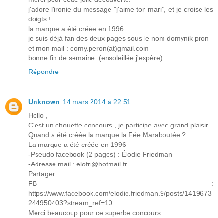
j'adore l'ironie du message "j'aime ton mari", et je croise les
doigts !
la marque a été créée en 1996.
je suis déjà fan des deux pages sous le nom domynik pron
et mon mail : domy.peron(at)gmail.com
bonne fin de semaine. (ensoleillée j'espère)
Répondre
Unknown
14 mars 2014 à 22:51
Hello ,
C'est un chouette concours , je participe avec grand plaisir .
Quand a été créée la marque la Fée Maraboutée ?
La marque a été créée en 1996
-Pseudo facebook (2 pages) : Élodie Friedman
-Adresse mail : elofri@hotmail.fr
Partager :
FB :
https://www.facebook.com/elodie.friedman.9/posts/1419673
244950403?stream_ref=10
Merci beaucoup pour ce superbe concours