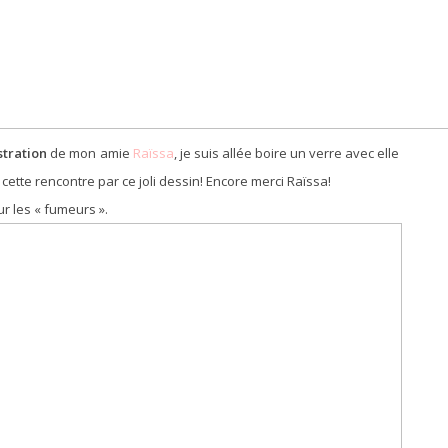
ustration
de mon amie
Raïssa
, je suis allée boire un verre avec elle
 cette rencontre par ce joli dessin! Encore merci Raïssa!
ur les « fumeurs ».