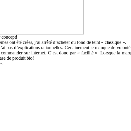
r concept!
 ont été crées, j’ai arrêté d’acheter du fond de teint « classique ».
i pas d’explications rationnelles. Certainement le manque de volonté de
s commander sur internet. C’est donc par « facilité ». Lorsque la marqu
ase de produit bio!
 ».