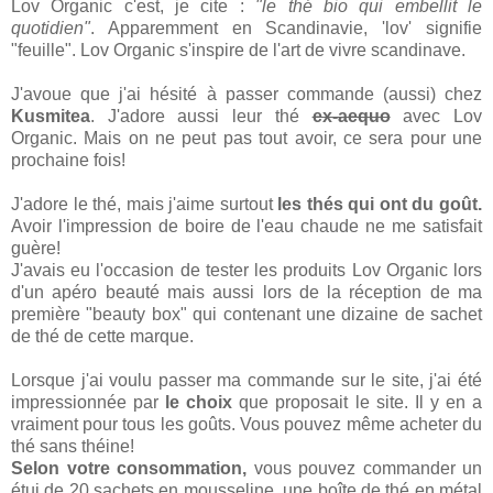
Lov Organic c'est, je cite :
"le thé bio qui embellit le
quotidien"
. Apparemment en Scandinavie, 'lov' signifie
"feuille". Lov Organic s'inspire de l'art de vivre scandinave.
J'avoue que j'ai hésité à passer commande (aussi) chez
Kusmitea
. J'adore aussi leur thé
ex-aequo
avec Lov
Organic. Mais on ne peut pas tout avoir, ce sera pour une
prochaine fois!
J'adore le thé, mais j'aime surtout
les thés qui ont du goût.
Avoir l'impression de boire de l'eau chaude ne me satisfait
guère!
J'avais eu l'occasion de tester les produits Lov Organic lors
d'un apéro beauté mais aussi lors de la réception de ma
première "beauty box" qui contenant une dizaine de sachet
de thé de cette marque.
Lorsque j'ai voulu passer ma commande sur le site, j'ai été
impressionnée par
le choix
que proposait le site. Il y en a
vraiment pour tous les goûts. Vous pouvez même acheter du
thé sans théine!
Selon votre consommation,
vous pouvez commander un
étui de 20 sachets en mousseline, une boîte de thé en métal