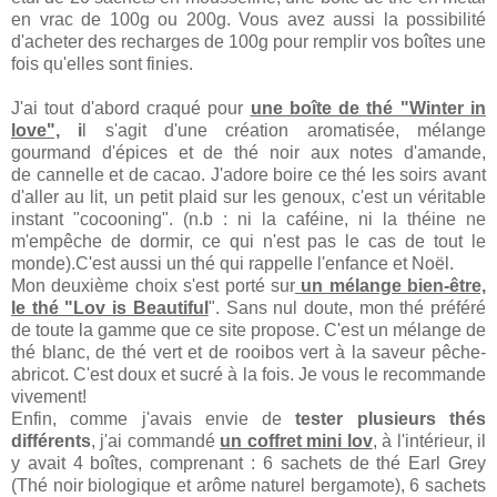
en vrac de 100g ou 200g. Vous avez aussi la possibilité
d'acheter des recharges de 100g pour remplir vos boîtes une
fois qu'elles sont finies.
J'ai tout d'abord craqué pour
une boîte de thé "Winter in
love",
i
l s'agit d'une création aromatisée, mélange
gourmand d'épices et de thé noir aux notes d'amande,
de cannelle et de cacao. J'adore boire ce thé les soirs avant
d'aller au lit, un petit plaid sur les genoux, c'est un véritable
instant "cocooning". (n.b : ni la caféine, ni la théine ne
m'empêche de dormir, ce qui n'est pas le cas de tout le
monde).C'est aussi un thé qui rappelle l'enfance et Noël.
Mon deuxième choix s'est porté sur
un mélange bien-être,
le thé "Lov is Beautiful
". Sans nul doute, mon thé préféré
de toute la gamme que ce site propose. C'est un mélange de
thé blanc, de thé vert et de rooibos vert à la saveur pêche-
abricot. C'est doux et sucré à la fois. Je vous le recommande
vivement!
Enfin, comme j'avais envie de
tester plusieurs thés
différents
, j'ai commandé
un coffret mini lov
, à l'intérieur, il
y avait 4 boîtes, comprenant : 6 sachets de thé Earl Grey
(Thé noir biologique et arôme naturel bergamote), 6 sachets