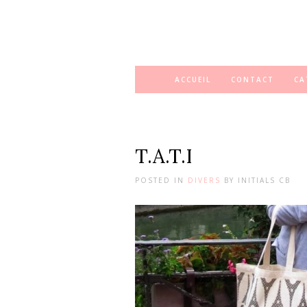
ACCUEIL
CONTACT
CA
T.A.T.I
POSTED IN
DIVERS
BY
INITIALS CB