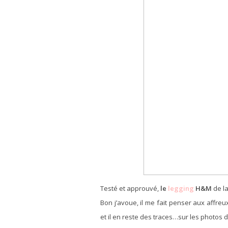
Testé et approuvé,
le
legging
H&M
de la
Bon j’avoue, il me fait penser aux affreux
et il en reste des traces…sur les photos d