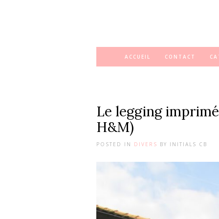
ACCUEIL
CONTACT
CA
Le legging imprimé
H&M)
POSTED IN
DIVERS
BY
INITIALS CB