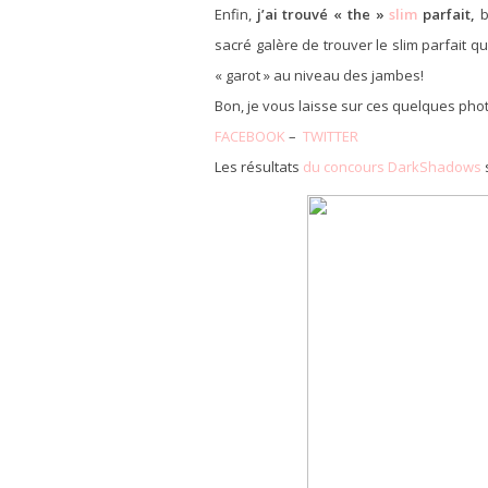
Enfin,
j’ai trouvé « the »
slim
parfait,
b
sacré galère de trouver le slim parfait q
« garot » au niveau des jambes!
Bon, je vous laisse sur ces quelques pho
FACEBOOK
–
TWITTER
Les résultats
du concours DarkShadows