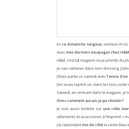
En
ce dimanche neigeux,
venteux et où l
avec
mes derniers essayages chez H&M
H&M, c’est
LE
magasin où je prends du pla
je vais ramener dans mon dressing. J’ado
J’étais partie ce samedi avec
l’envie d’un
J’en avais repéré un, dans les tons violet 
Samedi, en rentrant dans le magasin, je
Alors comment aurais-je pu résister?
Je suis aussi tombée sur
une robe mar
vêtements et accessoires à l’imprimé « ma
J’ai cependant
mis de côté
la veste bleu 