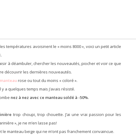
es températures avoisinent le « moins 8000 », voici un petit article
.
isir à déambuler, chercher les nouveautés, piocher et voir ce que
re découvrir les dernières nouveautés.
manteau
rose ou tout du moins « coloré ».
il y a quelques temps mais j’avais résisté.
 tombe
nez à nez avec ce manteau soldé à -50%.
inière
trop choupi, trop chouette. J’ai une vrai passion pour les
rinière », je ne m’en lasse pas!
et le manteau beige qui ne m’ont pas franchement convaincue.