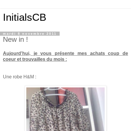
InitialsCB
mardi 8 novembre 2011
New in !
Aujourd'hui, je vous présente mes achats coup de
coeur et trouvailles du mois :
Une robe H&M :