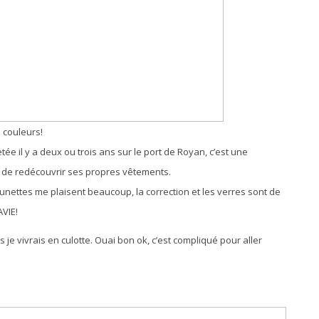
 couleurs!
tée il y a deux ou trois ans sur le port de Royan, c’est une
e de redécouvrir ses propres vêtements.
 lunettes me plaisent beaucoup, la correction et les verres sont de
AVIE!
s je vivrais en culotte. Ouai bon ok, c’est compliqué pour aller