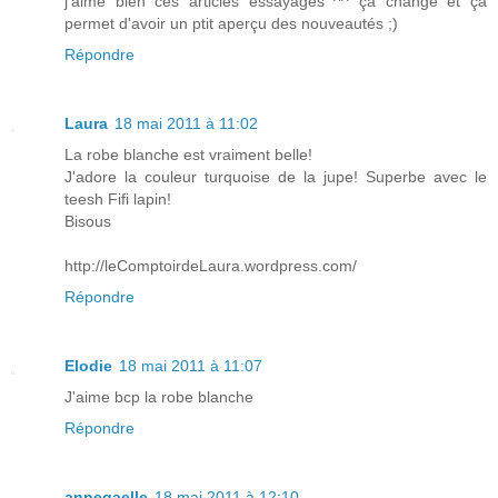
j'aime bien ces articles essayages ^^ ça change et ça
permet d'avoir un ptit aperçu des nouveautés ;)
Répondre
Laura
18 mai 2011 à 11:02
La robe blanche est vraiment belle!
J'adore la couleur turquoise de la jupe! Superbe avec le
teesh Fifi lapin!
Bisous
http://leComptoirdeLaura.wordpress.com/
Répondre
Elodie
18 mai 2011 à 11:07
J'aime bcp la robe blanche
Répondre
annegaelle
18 mai 2011 à 12:10