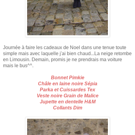
Journée à faire les cadeaux de Noel dans une tenue toute
simple mais avec laquelle j'ai bien chaud...La neige retombe
en Limousin. Demain, promis je ne prendrais ma voiture
mais le bus^^.
Bonnet Pimkie
Châle en laine noire Sépia
Parka et Cuissardes Tex
Veste noire Grain de Malice
Jupette en dentelle H&M
Collants Dim