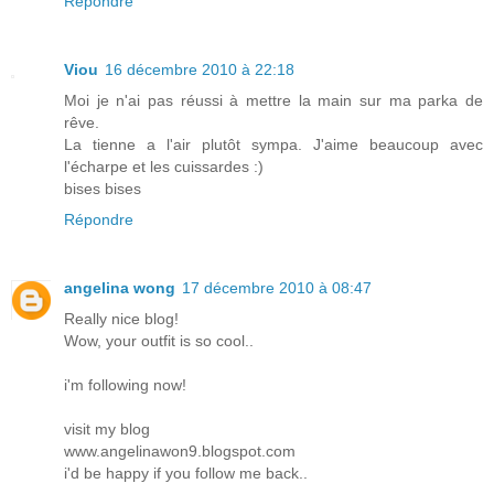
Répondre
Viou
16 décembre 2010 à 22:18
Moi je n'ai pas réussi à mettre la main sur ma parka de
rêve.
La tienne a l'air plutôt sympa. J'aime beaucoup avec
l'écharpe et les cuissardes :)
bises bises
Répondre
angelina wong
17 décembre 2010 à 08:47
Really nice blog!
Wow, your outfit is so cool..
i'm following now!
visit my blog
www.angelinawon9.blogspot.com
i'd be happy if you follow me back..