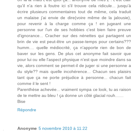
qu'il n'a rien à foutre ici s'il trouve cela ridicule... jusqu'à
écrire plusieurs commentaires tout de même, cela traduit
un malaise j'ai envie de dire(voire même de la jalousie),
pour revenir à la charge comme ça ! en jugeant une
personne sur l'un de ses hobbies c'est bien faire preuve
d'ignorance... Cracher sur des nénettes qui partagent un
brin de vie est peut-être un passe-temps pour certains???
humm.... quelle médiocrité, ça n'apporte rien de bon de
baver sur les gens. De plus cet anonyme fait savoir que
pour lui ou elle l'aspect physique n'est que moindre dans sa
vie, alors comment se permet-il de juger si une personne a
du style?? mais quelle incohérence... Chacun ses plaisirs
tant que ça ne porte préjudice à personne... chacun fait
comme il le sent !
Parenthèse achevée... vraiment sympa ce look, tu as raison
de te mettre au bleu ! ça donne un côté glacial rouh.......
Bise
Répondre
Anonyme
5 novembre 2010 à 11:22