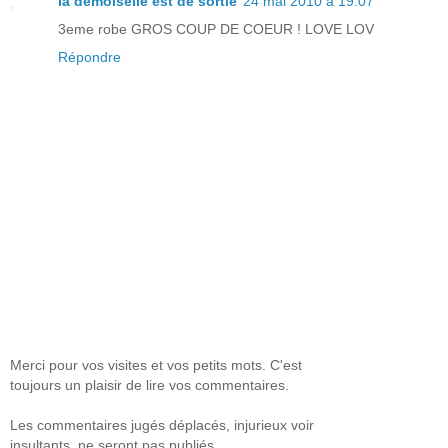
la demoiselle est de sortie
24 mai 2010 à 19:07
3eme robe GROS COUP DE COEUR ! LOVE LOV
Répondre
Merci pour vos visites et vos petits mots. C'est
toujours un plaisir de lire vos commentaires.
Les commentaires jugés déplacés, injurieux voir
insultants, ne seront pas publiés.