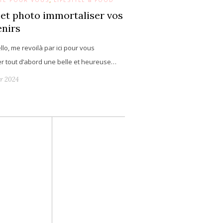
ESTÉ POUR VOUS
LIFESTYLE & FOOD
et photo immortaliser vos
nirs
ello, me revoilà par ici pour vous
r tout d’abord une belle et heureuse…
er 2024