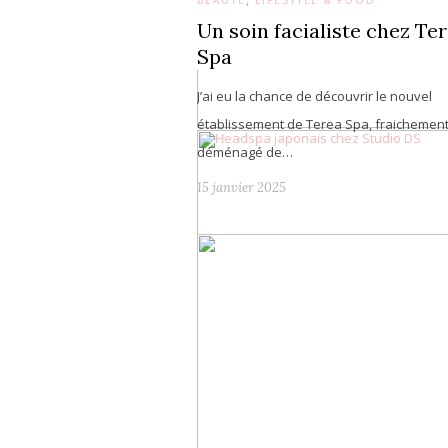
BEAUTÉ
LIFESTYLE & FOOD
Un soin facialiste chez Te
Spa
J’ai eu la chance de découvrir le nouvel
établissement de Terea Spa, fraichemen
déménagé de…
15 janvier 2025