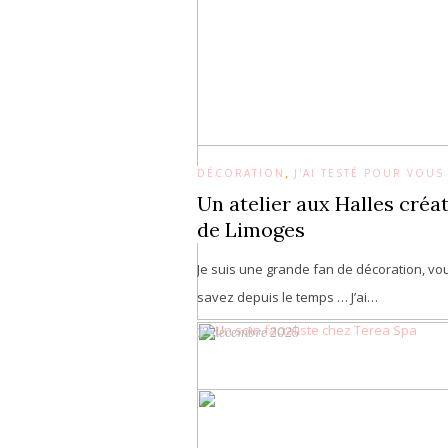
,
DÉCORATION
J'AI TESTÉ POUR VOUS
Un atelier aux Halles créa
de Limoges
Je suis une grande fan de décoration, vou
savez depuis le temps … J’ai…
12 décembre 2025