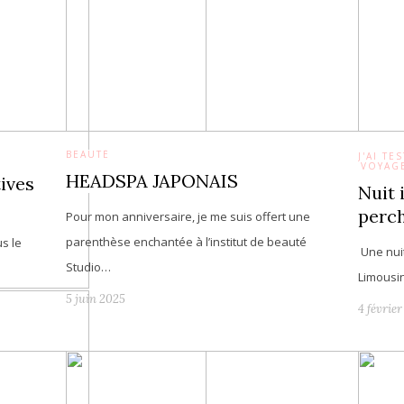
BEAUTÉ
J'AI T
VOYAG
HEADSPA JAPONAIS
tives
Nuit 
perc
Pour mon anniversaire, je me suis offert une
parenthèse enchantée à l’institut de beauté
s le
Une nui
Studio…
Limousi
5 juin 2025
4 févrie