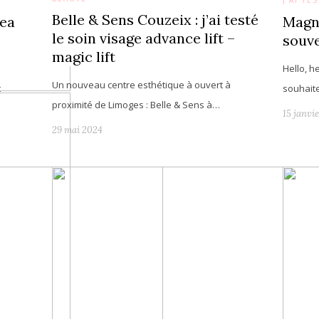
J'AI T
Belle & Sens Couzeix : j’ai testé
rea
Magn
le soin visage advance lift –
souve
magic lift
Hello, h
Un nouveau centre esthétique à ouvert à
t
souhaite
proximité de Limoges : Belle & Sens à…
15 janvi
29 mai 2024