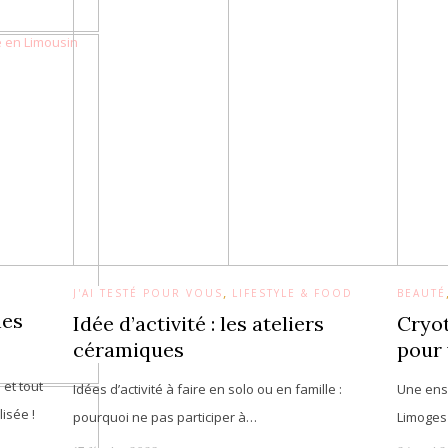
,
J'AI TESTÉ POUR VOUS
LIFESTYLE & FOOD
BEAUTÉ
hes
Idée d’activité : les ateliers
Cryot
céramiques
pour 
 et tout
Idées d’activité à faire en solo ou en famille :
Une ens
isée !
pourquoi ne pas participer à…
Limoges 