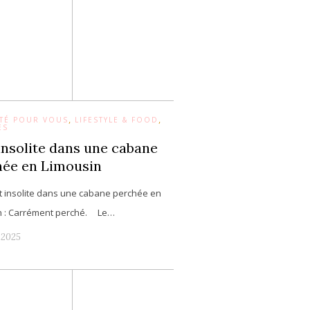
,
,
ESTÉ POUR VOUS
LIFESTYLE & FOOD
ES
insolite dans une cabane
hée en Limousin
t insolite dans une cabane perchée en
n : Carrément perché. Le…
r 2025